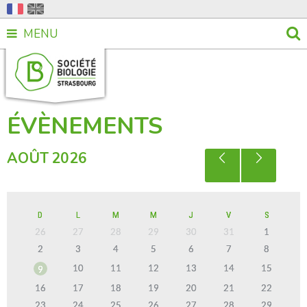
MENU
ÉVÈNEMENTS
AOÛT
2026
D
L
M
M
J
V
S
26
27
28
29
30
31
1
2
3
4
5
6
7
8
10
11
12
13
14
15
9
16
17
18
19
20
21
22
23
24
25
26
27
28
29